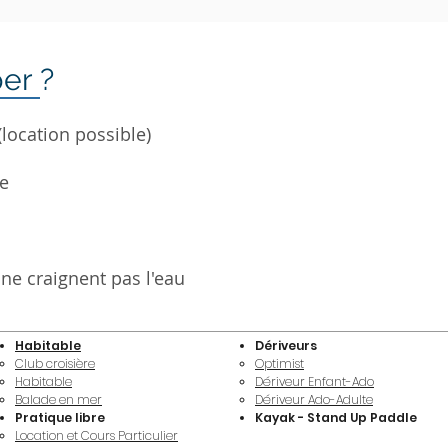
er ?
ocation possible)
e
ne craignent pas l'eau
Habitable
Dériveurs
Club croisière
Optimist
Habitable
Dériveur Enfant-Ado
Balade en mer
Dériveur Ado-Adulte
Pratique libre
Kayak - Stand Up Paddle
Location et Cours Particulier