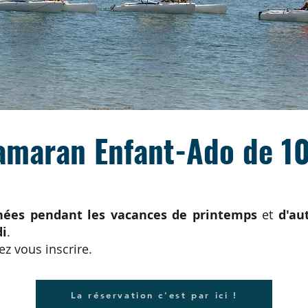
amaran Enfant-Ado d
e 1
nées pendant les vacances de printemps
et
d'au
di
.
ez vous inscrire.
La réservation c'est par ici !