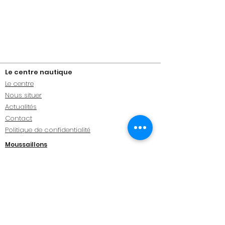
Le centre nautique
Le centre
Nous situer
Actualités
Contact
Politique de confidentialité
Moussaillons
Catamaran
Catamaran Enfants 10-12 ans
Catamaran Ado 12-15 ans
Catamaran Ado-Adulte 15+ ans
Habitable
Club croisière
Habitable